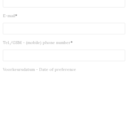
E-mail
*
Tel./GSM - (mobile) phone number
*
Voorkeursdatum - Date of preference
Voor-/namiddag - AM/PM
Opmerkingen - Comments